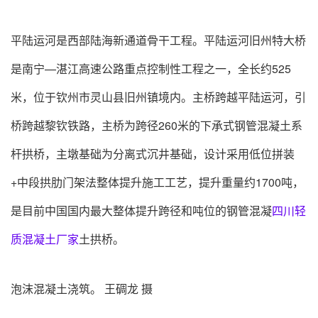
平陆运河是西部陆海新通道骨干工程。平陆运河旧州特大桥
是南宁—湛江高速公路重点控制性工程之一，全长约525
米，位于钦州市灵山县旧州镇境内。主桥跨越平陆运河，引
桥跨越黎钦铁路，主桥为跨径260米的下承式钢管混凝土系
杆拱桥，主墩基础为分离式沉井基础，设计采用低位拼装
+中段拱肋门架法整体提升施工工艺，提升重量约1700吨，
是目前中国国内最大整体提升跨径和吨位的钢管混凝
四川轻
质混凝土厂家
土拱桥。
泡沫混凝土浇筑。 王碉龙 摄